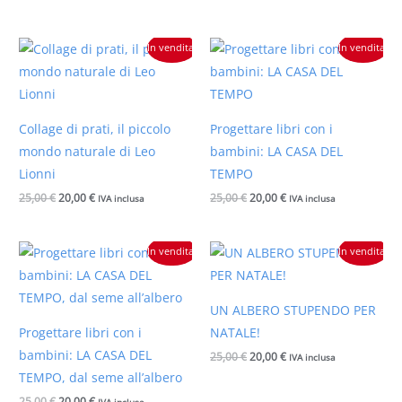
Il
Il
Il
Il
In vendita!
In vendita!
prezzo
prezzo
prezzo
prezzo
originale
attuale
originale
attuale
era:
è:
era:
è:
25,00 €.
20,00 €.
25,00 €.
20,00 €.
Collage di prati, il piccolo
Progettare libri con i
mondo naturale di Leo
bambini: LA CASA DEL
Lionni
TEMPO
25,00
€
20,00
€
25,00
€
20,00
€
IVA inclusa
IVA inclusa
Il
Il
Il
Il
In vendita!
In vendita!
prezzo
prezzo
prezzo
prezzo
originale
attuale
originale
attuale
era:
è:
era:
è:
25,00 €.
20,00 €.
25,00 €.
20,00 €.
UN ALBERO STUPENDO PER
Progettare libri con i
NATALE!
bambini: LA CASA DEL
25,00
€
20,00
€
IVA inclusa
TEMPO, dal seme all’albero
25,00
€
20,00
€
IVA inclusa