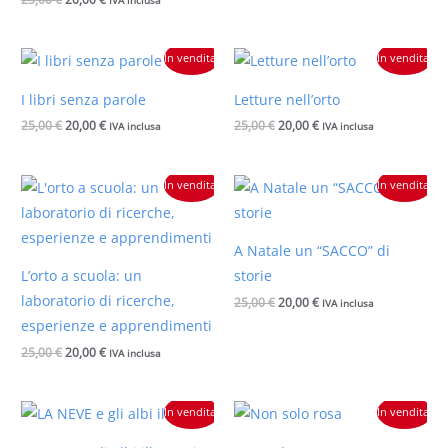
Il
Il
Il
Il
In vendita!
In vendita!
prezzo
prezzo
prezzo
prezzo
originale
attuale
originale
attuale
I libri senza parole
Letture nell’orto
era:
è:
era:
è:
25,00 €.
20,00 €.
25,00 €.
20,00 €.
25,00
€
20,00
€
25,00
€
20,00
€
IVA inclusa
IVA inclusa
Il
Il
Il
Il
In vendita!
In vendita!
prezzo
prezzo
prezzo
prezzo
originale
attuale
originale
attuale
era:
è:
era:
è:
25,00 €.
20,00 €.
25,00 €.
20,00 €.
A Natale un “SACCO” di
L’orto a scuola: un
storie
laboratorio di ricerche,
25,00
€
20,00
€
IVA inclusa
esperienze e apprendimenti
25,00
€
20,00
€
IVA inclusa
Il
Il
Il
Il
In vendita!
In vendita!
prezzo
prezzo
prezzo
prezzo
originale
attuale
originale
attuale