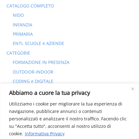
CATALOGO COMPLETO
NIDO
INFANZIA
PRIMARIA
ENTI, SCUOLE e AZIENDE
CATEGORIE
FORMAZIONE IN PRESENZA
OUTDOOR-INDOOR
CODING e DIGITALE
YOGA e CORPO
Abbiamo a cuore la tua privacy
Utilizziamo i cookie per migliorare la tua esperienza di
navigazione, pubblicare annunci o contenuti
personalizzati e analizzare il nostro traffico. Facendo clic
su "Accetta tutto", acconsenti al nostro utilizzo di
Copyright © 2022
L'Officina Educativa
Srl
cookie.
Informativa Privacy