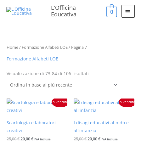
Vai
MEN
L'Officina
0
al
Educativa
PRIN
contenuto
Ordina
in
base
al
più
recente
Home
/
Formazione Alfabeti LOE
/ Pagina 7
Formazione Alfabeti LOE
Visualizzazione di 73-84 di 106 risultati
Il
Il
Il
Il
In vendita!
In vendita!
prezzo
prezzo
prezzo
prezzo
originale
attuale
originale
attuale
era:
è:
era:
è:
25,00 €.
20,00 €.
25,00 €.
20,00 €.
Scartologia e laboratori
I disagi educativi al nido e
creativi
all’infanzia
25,00
€
20,00
€
25,00
€
20,00
€
IVA inclusa
IVA inclusa