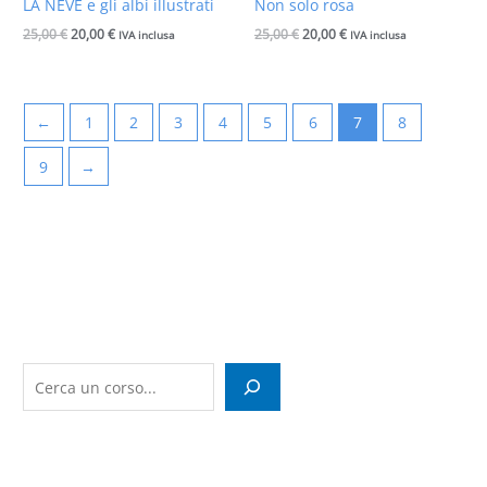
LA NEVE e gli albi illustrati
Non solo rosa
era:
è:
era:
è:
25,00 €.
20,00 €.
25,00 €.
20,00 €.
25,00
€
20,00
€
25,00
€
20,00
€
IVA inclusa
IVA inclusa
←
1
2
3
4
5
6
7
8
9
→
C
e
r
c
a