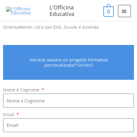
Vai
MEN
L'Officina
0
al
Educativa
PRIN
contenuto
OrientaMente: corsi per Enti, Scuole e Aziende
Vorresti avviare un progetto formativo
personalizzato? Scrivici!
Nome e Cognome
Email