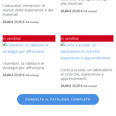
albi illustrati
I laboratori immersivi: le
stanze delle esperienze e dei
25,00
€
20,00
€
IVA inclusa
materiali
25,00
€
20,00
€
IVA inclusa
Il
Il
Il
Il
In vendita!
In vendita!
prezzo
prezzo
prezzo
prezzo
originale
attuale
originale
attuale
era:
è:
era:
è:
25,00 €.
20,00 €.
25,00 €.
20,00 €.
I bambini, la rabbia e le
strategie per affrontarla
L’orto a scuola: un laboratorio
di ricerche, esperienze e
25,00
€
20,00
€
IVA inclusa
apprendimenti
25,00
€
20,00
€
IVA inclusa
CONSULTA IL CATALOGO COMPLETO