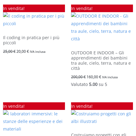
Il
Il
Il
Il
In vendita!
In vendita!
prezzo
prezzo
prezzo
prezzo
originale
attuale
originale
attuale
era:
è:
era:
è:
25,00 €.
20,00 €.
200,00 €.
160,00 €.
Il coding in pratica per i più
piccoli
25,00
€
20,00
€
IVA inclusa
OUTDOOR E INDOOR – Gli
apprendimenti dei bambini
tra aule, cielo, terra, natura e
città
200,00
€
160,00
€
IVA inclusa
Valutato
5.00
su 5
Il
Il
Il
Il
In vendita!
In vendita!
prezzo
prezzo
prezzo
prezzo
originale
attuale
originale
attuale
era:
è:
era:
è:
25,00 €.
20,00 €.
25,00 €.
20,00 €.
Costruiamo progetti con gli