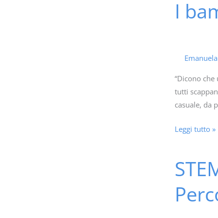
I ba
I
bambini,
la
paura,
il
Emanuel
coraggio
“Dicono che u
e
tutti scappan
Cane
casuale, da p
Nero
Leggi tutto »
STEM
STEM
nelle
Perc
Scuole
dell’Infanzia
e