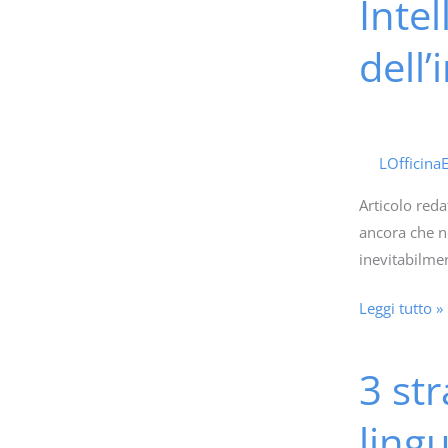
Intel
Intelligenza
cambiare
Artificiale
prospettiva
dell’
ovvero
AI
al
nido
e
LOfficina
alla
Articolo reda
scuola
ancora che ne
dell’infanzia
inevitabilmen
Leggi tutto »
3 str
3
strategie
ling
efficaci