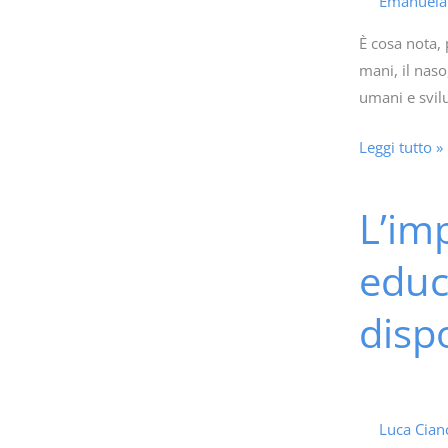
le
Emanuel
quattro
È cosa nota, 
stagioni
mani, il naso
umani e svil
Leggi tutto »
L’imp
L’importanza
del
educ
coding
nella
dispo
scuola
dell’infanzia:
educare
al
Luca Cian
pensiero