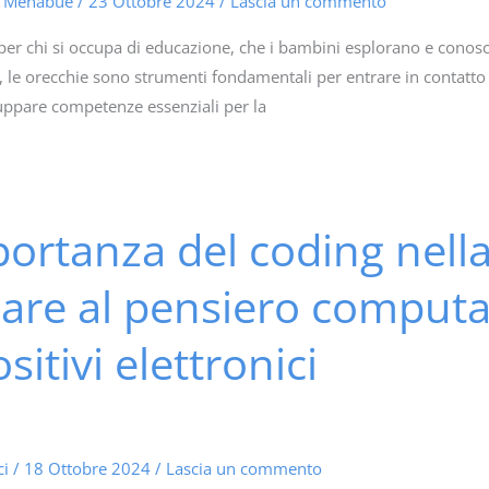
a Menabue
/
23 Ottobre 2024
/
Lascia un commento
per chi si occupa di educazione, che i bambini esplorano e conosco
, le orecchie sono strumenti fondamentali per entrare in contatto co
uppare competenze essenziali per la
ortanza del coding nella 
are al pensiero computaz
sitivi elettronici
ci
/
18 Ottobre 2024
/
Lascia un commento