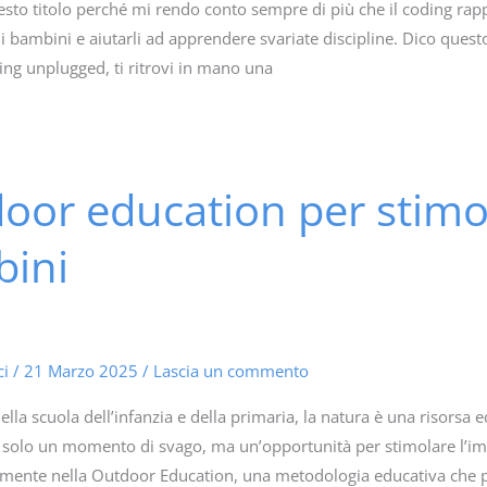
sto titolo perché mi rendo conto sempre di più che il coding rappr
i bambini e aiutarli ad apprendere svariate discipline. Dico ques
ding unplugged, ti ritrovi in mano una
oor education per stimol
ini
ci
/
21 Marzo 2025
/
Lascia un commento
la scuola dell’infanzia e della primaria, la natura è una risorsa ed
 solo un momento di svago, ma un’opportunità per stimolare l’im
amente nella Outdoor Education, una metodologia educativa che p