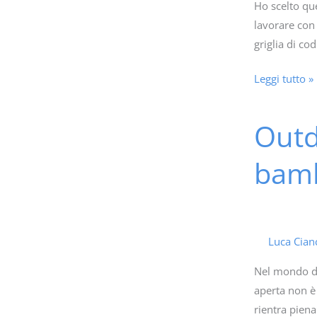
Ho scelto que
coding
lavorare con 
griglia di co
Leggi tutto »
Outd
Outdoor
education
bamb
per
stimolare
la
fantasia
dei
Luca Cian
bambini
Nel mondo del
aperta non è
rientra pien