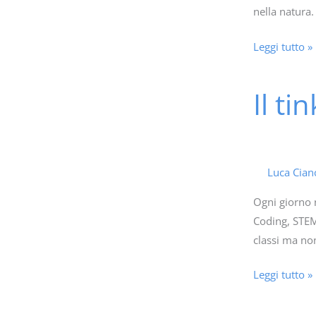
nella natura.
Leggi tutto »
Il t
Il
tinkering,
apprendere
sbagliando
e
Luca Cian
divertendosi
Ogni giorno 
Coding, STEM 
classi ma no
Leggi tutto »