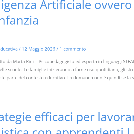
ligenza Artificiale ovvero
infanzia
Educativa
/
12 Maggio 2026
/
1 commento
tto da Marta Rini – Psicopedagogista ed esperta in linguaggi STEAM.
lle scuole. Le famiglie inizieranno a farne uso quotidiano, gli st
te parte del contesto educativo. La domanda non è quindi se la sc
ategie efficaci per lavora
uistica con apprendenti L