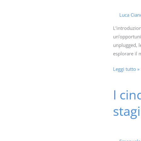
Primaria:
Un
Luca Cian
Percorso
L’introduzion
di
un’opportunit
Scoperta
unplugged, le
esplorare il 
Leggi tutto »
I ci
I
cinque
stag
sensi
dei
bambini
incontrano