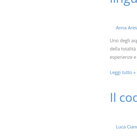
per
lavorare
con
l’interferenza
Anna Ares
linguistica
Uno degli asp
con
della totalit
apprendenti
esperienze e
L2
Leggi tutto »
Il co
Il
coding
per
imparare
oltre
Luca Cian
il