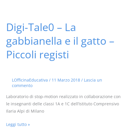
Digi-Tale0 – La
Digi-
Tale0
gabbianella e il gatto –
–
La
Piccoli registi
gabbianella
e
il
gatto
LOfficinaEducativa
/
11 Marzo 2018
/
Lascia un
–
commento
Piccoli
registi
Laboratorio di stop-motion realizzato in collaborazione con
le insegnanti delle classi 1A e 1C dell’Istituto Comprensivo
Ilaria Alpi di Milano
Leggi tutto »