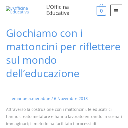
Vai
MEN
L'Officina
0
al
Educativa
PRIN
contenuto
Giochiamo con i
Giochiamo
con
mattoncini per riflettere
i
mattoncini
sul mondo
per
riflettere
dell’educazione
sul
mondo
dell’educazione
emanuela.menabue
/
6 Novembre 2018
Attraverso la costruzione con i mattoncini, le educatrici
hanno creato metafore e hanno lavorato entrando in scenari
immaginari; il metodo ha facilitato i processi di