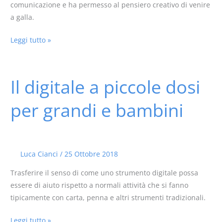
comunicazione e ha permesso al pensiero creativo di venire
a galla.
Leggi tutto »
Il digitale a piccole dosi
Il
digitale
per grandi e bambini
a
piccole
dosi
per
Luca Cianci
/
25 Ottobre 2018
grandi
e
Trasferire il senso di come uno strumento digitale possa
bambini
essere di aiuto rispetto a normali attività che si fanno
tipicamente con carta, penna e altri strumenti tradizionali.
Leggi tutto »