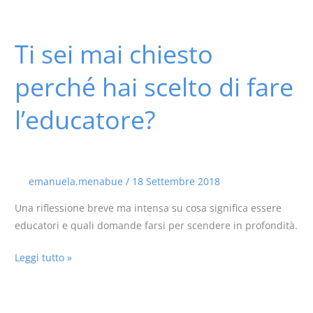
Ti sei mai chiesto
Ti
sei
perché hai scelto di fare
mai
chiesto
l’educatore?
perché
hai
scelto
di
emanuela.menabue
/
18 Settembre 2018
fare
l’educatore?
Una riflessione breve ma intensa su cosa significa essere
educatori e quali domande farsi per scendere in profondità.
Leggi tutto »