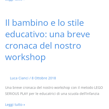
Il bambino e lo stile
Il
bambino
educativo: una breve
e
lo
cronaca del nostro
stile
educativo:
workshop
una
breve
cronaca
del
Luca Cianci
/
8 Ottobre 2018
nostro
workshop
Una breve cronaca del nostro workshop con il metodo LEGO
SERIOUS PLAY per le educatrici di una scuola dell’infanzia
Leggi tutto »