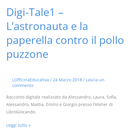
Digi-Tale1 –
Digi-
Tale1
L’astronauta e la
–
L’astronauta
paperella contro il pollo
e
la
puzzone
paperella
contro
il
pollo
LOfficinaEducativa
/
24 Marzo 2018
/
Lascia un
puzzone
commento
Racconto digitale realizzato da Alessandro, Laura, Sofia,
Alessandro, Mattia, Emilio e Giorgio presso l’Atelier di
LibroGiocando.
Leggi tutto »