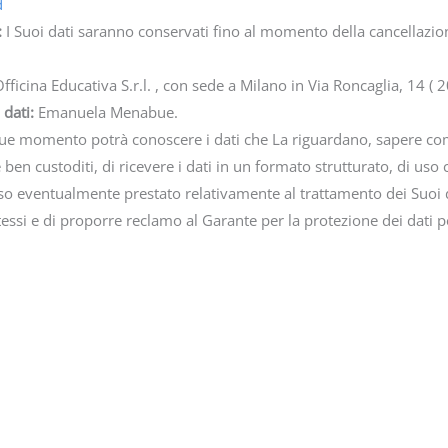
d
:
I Suoi dati saranno conservati fino al momento della cancellazion
Officina Educativa S.r.l. , con sede a Milano in Via Roncaglia, 14 ( 
 dati:
Emanuela Menabue.
ue momento potrà conoscere i dati che La riguardano, sapere come 
 ben custoditi, di ricevere i dati in un formato strutturato, di uso
so eventualmente prestato relativamente al trattamento dei Suoi 
i stessi e di proporre reclamo al Garante per la protezione dei dati p