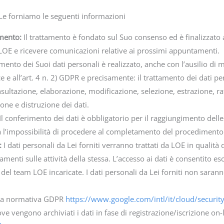
, Le forniamo le seguenti informazioni
tamento:
Il trattamento è fondato sul Suo consenso ed è finalizzato a
i LOE e ricevere comunicazioni relative ai prossimi appuntamenti.
tamento dei Suoi dati personali è realizzato, anche con l’ausilio di 
ce e all’art. 4 n. 2) GDPR e precisamente: il trattamento dei dati pe
sultazione, elaborazione, modificazione, selezione, estrazione, raf
one e distruzione dei dati.
Il conferimento dei dati è obbligatorio per il raggiungimento delle
rà l’impossibilità di procedere al completamento del procedimento 
:
I dati personali da Lei forniti verranno trattati da LOE in qualit
amenti sulle attività della stessa. L’accesso ai dati è consentito 
del team LOE incaricate. I dati personali da Lei forniti non sarann
lla normativa GDPR
https://www.google.com/intl/it/cloud/securit
ve vengono archiviati i dati in fase di registrazione/iscrizione on-li