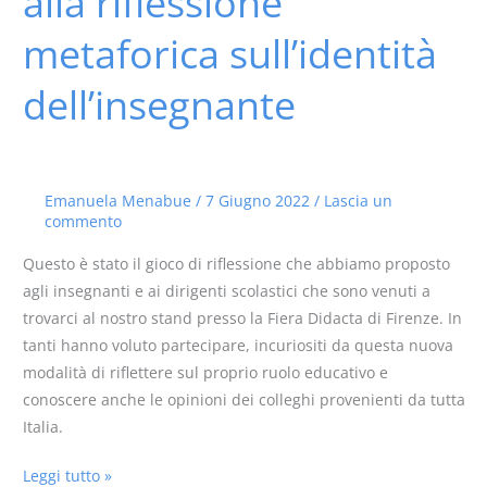
alla riflessione
alla
metaforica sull’identità
riflessione
metaforica
dell’insegnante
sull’identità
dell’insegnante
Emanuela Menabue
/
7 Giugno 2022
/
Lascia un
commento
Questo è stato il gioco di riflessione che abbiamo proposto
agli insegnanti e ai dirigenti scolastici che sono venuti a
trovarci al nostro stand presso la Fiera Didacta di Firenze. In
tanti hanno voluto partecipare, incuriositi da questa nuova
modalità di riflettere sul proprio ruolo educativo e
conoscere anche le opinioni dei colleghi provenienti da tutta
Italia.
Leggi tutto »