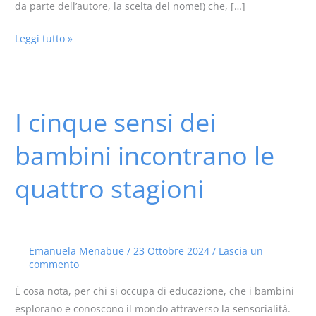
da parte dell’autore, la scelta del nome!) che, […]
Leggi tutto »
I cinque sensi dei
I
cinque
bambini incontrano le
sensi
dei
quattro stagioni
bambini
incontrano
le
quattro
Emanuela Menabue
/
23 Ottobre 2024
/
Lascia un
stagioni
commento
È cosa nota, per chi si occupa di educazione, che i bambini
esplorano e conoscono il mondo attraverso la sensorialità.