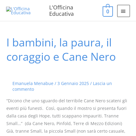
Vai
MEN
L'Officina
0
al
Educativa
PRIN
contenuto
I bambini, la paura, il
I
bambini,
coraggio e Cane Nero
la
paura,
il
coraggio
Emanuela Menabue
/
3 Gennaio 2025
/
Lascia un
e
commento
Cane
Nero
“Dicono che uno sguardo del terribile Cane Nero scateni gli
eventi più funesti. Così, quando il mostro si presenta fuori
dalla casa degli Hope, tutti scappano impauriti. Tranne
Small…” (da Cane Nero, Pinfold, Terre di Mezzo Edizioni)
Già, tranne Small, la piccola Small (non sarà certo casuale,