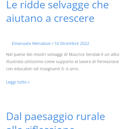
Le ridde selvagge che
Le
ridde
aiutano a crescere
selvagge
che
aiutano
a
Emanuela Menabue
/
16 Dicembre 2022
crescere
Nel paese dei mostri selvaggi di Maurice Sendak è un albo
illustrato utilissimo come supporto al lavoro di formazione
con educatori ed insegnanti 0- 6 anni.
Leggi tutto »
Dal paesaggio rurale
Dal
paesaggio
rurale