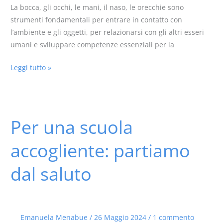
La bocca, gli occhi, le mani, il naso, le orecchie sono
strumenti fondamentali per entrare in contatto con
l’ambiente e gli oggetti, per relazionarsi con gli altri esseri
umani e sviluppare competenze essenziali per la
Leggi tutto »
Per una scuola
Per
una
accogliente: partiamo
scuola
accogliente:
dal saluto
partiamo
dal
saluto
Emanuela Menabue
/
26 Maggio 2024
/
1 commento