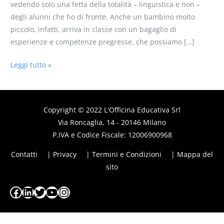
vedendo solo una fetta della totalità – linguistica e non –
degli alunni che ho di fronte. Anche un bambino molto
piccolo, infatti, arriva in classe con un bagaglio di
esperienze e competenze pregresse, che possiamo […]
Leggi tutto »
Copyright © 2022
L'Officina Educativa
Srl
Via Roncaglia, 14 - 20146 Milano
P.IVA e Codice Fiscale: 12006900968
Contatti
| Privacy
| Termini e Condizioni
| Mappa del
sito
Facebook
LinkedIn
Twitter
YouTube
Instagram