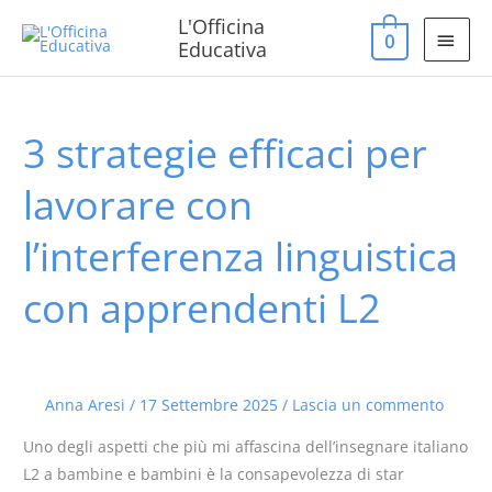
Vai
MEN
L'Officina
0
al
Educativa
PRIN
contenuto
3 strategie efficaci per
3
strategie
lavorare con
efficaci
per
l’interferenza linguistica
lavorare
con
con apprendenti L2
l’interferenza
linguistica
con
apprendenti
Anna Aresi
/
17 Settembre 2025
/
Lascia un commento
L2
Uno degli aspetti che più mi affascina dell’insegnare italiano
L2 a bambine e bambini è la consapevolezza di star