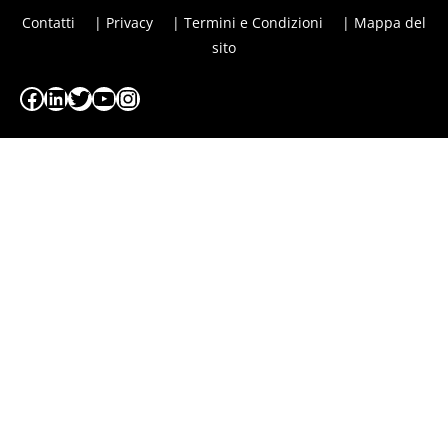
Contatti
| Privacy
| Termini e Condizioni
| Mappa del
sito
Facebook
LinkedIn
Twitter
YouTube
Instagram