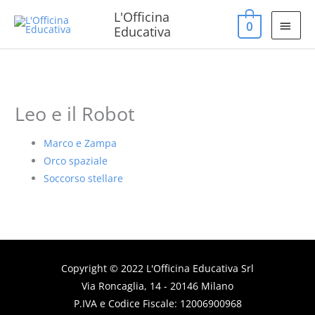
Vai
MEN
L'Officina
0
al
Educativa
PRIN
contenuto
Leo e il Robot
Marco e Zampa
Orco spaziale
Soccorso stellare
Copyright © 2022
L'Officina Educativa
Srl
Via Roncaglia, 14 - 20146 Milano
P.IVA e Codice Fiscale: 12006900968