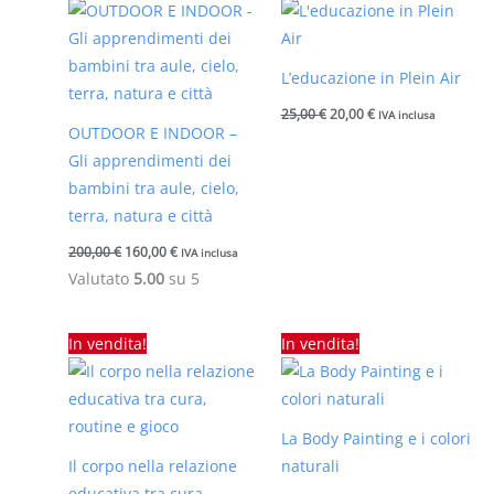
originale
attuale
originale
attuale
era:
è:
era:
è:
200,00 €.
160,00 €.
25,00 €.
20,00 €.
L’educazione in Plein Air
25,00
€
20,00
€
IVA inclusa
OUTDOOR E INDOOR –
Gli apprendimenti dei
bambini tra aule, cielo,
terra, natura e città
200,00
€
160,00
€
IVA inclusa
Valutato
5.00
su 5
Il
Il
Il
Il
In vendita!
In vendita!
prezzo
prezzo
prezzo
prezzo
originale
attuale
originale
attuale
era:
è:
era:
è:
25,00 €.
20,00 €.
25,00 €.
20,00 €.
La Body Painting e i colori
Il corpo nella relazione
naturali
educativa tra cura,