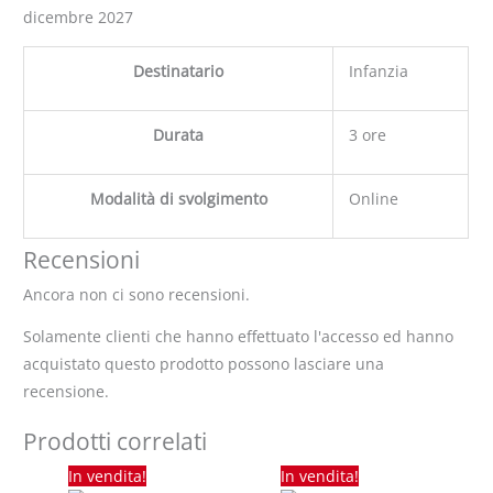
dicembre 2027
Destinatario
Infanzia
Durata
3 ore
Modalità di svolgimento
Online
Recensioni
Ancora non ci sono recensioni.
Solamente clienti che hanno effettuato l'accesso ed hanno
acquistato questo prodotto possono lasciare una
recensione.
Prodotti correlati
Il
Il
Il
Il
In vendita!
In vendita!
prezzo
prezzo
prezzo
prezzo