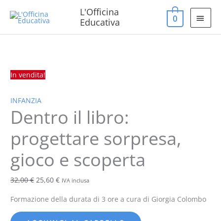
Vai
MEN
L'Officina
0
al
Educativa
PRIN
contenuto
Dentro
Il
Il
il
prezzo
prezzo
libro:
originale
attuale
In vendita!
progettare
era:
è:
sorpresa,
32,00 €.
25,60 €.
INFANZIA
gioco
Dentro il libro:
e
scoperta
progettare sorpresa,
quantità
gioco e scoperta
32,00
€
25,60
€
IVA inclusa
Formazione della durata di 3 ore a cura di Giorgia Colombo