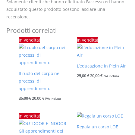
Solamente clienti che hanno effettuato l'accesso ed hanno
acquistato questo prodotto possono lasciare una
recensione.
Prodotti correlati
Il
Il
Il
Il
In vendita!
In vendita!
prezzo
prezzo
prezzo
prezzo
originale
attuale
originale
attuale
era:
è:
era:
è:
25,00 €.
20,00 €.
25,00 €.
20,00 €.
L’educazione in Plein Air
Il ruolo del corpo nei
25,00
€
20,00
€
IVA inclusa
processi di
apprendimento
25,00
€
20,00
€
IVA inclusa
Il
Il
Fascia
In vendita!
prezzo
prezzo
di
originale
attuale
prezzo:
Regala un corso LOE
era:
è:
da
200,00 €.
160,00 €.
25,00 €