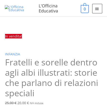
Vai
MEN
L'Officina
0
al
Educativa
PRIN
contenuto
Fratelli
Il
Il
e
prezzo
prezzo
sorelle
originale
attuale
In vendita!
dentro
era:
è:
agli
25,00 €.
20,00 €.
albi
INFANZIA
illustrati:
Fratelli e sorelle dentro
storie
che
agli albi illustrati: storie
parlano
che parlano di relazioni
di
relazioni
speciali
speciali
quantità
25,00
€
20,00
€
IVA inclusa