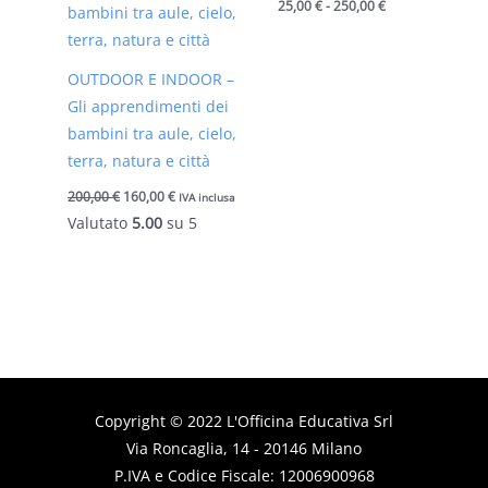
25,00
€
-
250,00
€
a
250,00 €
OUTDOOR E INDOOR –
Gli apprendimenti dei
bambini tra aule, cielo,
terra, natura e città
200,00
€
160,00
€
IVA inclusa
Valutato
5.00
su 5
Copyright © 2022
L'Officina Educativa
Srl
Via Roncaglia, 14 - 20146 Milano
P.IVA e Codice Fiscale: 12006900968