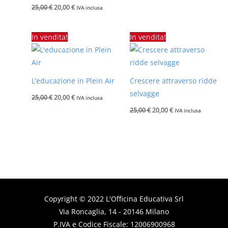
25,00
€
20,00
€
IVA inclusa
Il
Il
Il
Il
In vendita!
In vendita!
prezzo
prezzo
prezzo
prezzo
originale
attuale
originale
attuale
era:
è:
era:
è:
25,00 €.
20,00 €.
25,00 €.
20,00 €.
L’educazione in Plein Air
Crescere attraverso ridde
selvagge
25,00
€
20,00
€
IVA inclusa
25,00
€
20,00
€
IVA inclusa
Copyright © 2022
L'Officina Educativa
Srl
Via Roncaglia, 14 - 20146 Milano
P.IVA e Codice Fiscale: 12006900968