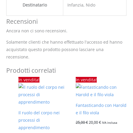
Destinatario
Infanzia, Nido
Recensioni
Ancora non ci sono recensioni.
Solamente clienti che hanno effettuato l'accesso ed hanno
acquistato questo prodotto possono lasciare una
recensione.
Prodotti correlati
Il
Il
Il
Il
In vendita!
In vendita!
prezzo
prezzo
prezzo
prezzo
originale
attuale
originale
attuale
era:
è:
era:
è:
25,00 €.
20,00 €.
25,00 €.
20,00 €.
Fantasticando con Harold
Il ruolo del corpo nei
e il filo viola
processi di
25,00
€
20,00
€
IVA inclusa
apprendimento