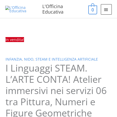
Vai
MEN
L'Officina
0
al
Educativa
PRIN
contenuto
I
Il
Il
Linguaggi
prezzo
prezzo
STEAM.
originale
attuale
In vendita!
L’ARTE
era:
è:
CONTA!
25,00 €.
20,00 €.
Atelier
INFANZIA
,
NIDO
,
STEAM E INTELLIGENZA ARTIFICIALE
immersivi
I Linguaggi STEAM.
nei
servizi
L’ARTE CONTA! Atelier
06
immersivi nei servizi 06
tra
Pittura,
tra Pittura, Numeri e
Numeri
e
Figure Geometriche
Figure