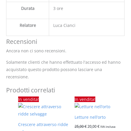
Durata
3 ore
Relatore
Luca Cianci
Recensioni
Ancora non ci sono recensioni.
Solamente clienti che hanno effettuato l'accesso ed hanno
acquistato questo prodotto possono lasciare una
recensione.
Prodotti correlati
Il
Il
Il
Il
In vendita!
In vendita!
prezzo
prezzo
prezzo
prezzo
originale
attuale
originale
attuale
era:
è:
era:
è:
25,00 €.
20,00 €.
25,00 €.
20,00 €.
Letture nell’orto
Crescere attraverso ridde
25,00
€
20,00
€
IVA inclusa