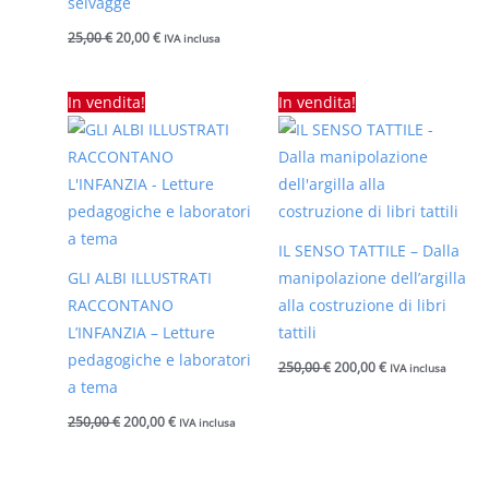
selvagge
25,00
€
20,00
€
IVA inclusa
Il
Il
Il
Il
In vendita!
In vendita!
prezzo
prezzo
prezzo
prezzo
originale
attuale
originale
attuale
era:
è:
era:
è:
250,00 €.
200,00 €.
250,00 €.
200,00 €.
IL SENSO TATTILE – Dalla
GLI ALBI ILLUSTRATI
manipolazione dell’argilla
RACCONTANO
alla costruzione di libri
L’INFANZIA – Letture
tattili
pedagogiche e laboratori
250,00
€
200,00
€
IVA inclusa
a tema
250,00
€
200,00
€
IVA inclusa