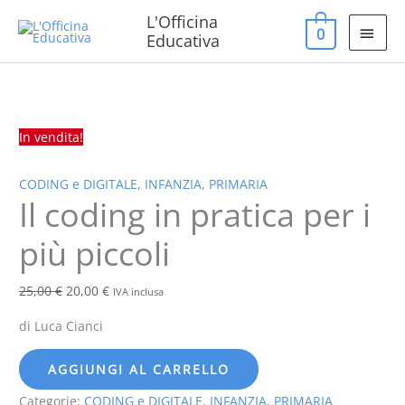
Vai
MEN
L'Officina
0
al
Educativa
PRIN
contenuto
Il
Il
Il
coding
prezzo
prezzo
in
originale
attuale
In vendita!
pratica
era:
è:
per
25,00 €.
20,00 €.
CODING e DIGITALE
,
INFANZIA
,
PRIMARIA
i
Il coding in pratica per i
più
piccoli
più piccoli
quantità
25,00
€
20,00
€
IVA inclusa
di Luca Cianci
AGGIUNGI AL CARRELLO
Categorie:
CODING e DIGITALE
,
INFANZIA
,
PRIMARIA