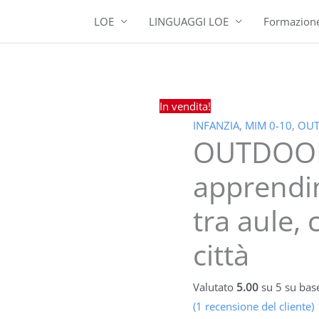
LOE
LINGUAGGI LOE
Formazion
OUTDOOR
Il
Il
In vendita!
E
prezzo
prezzo
INFANZIA
,
MIM 0-10
,
OUT
INDOOR
originale
attuale
OUTDOOR 
-
era:
è:
Gli
200,00 €.
160,00
apprendi
apprendimenti
tra aule, 
dei
bambini
città
tra
aule,
cielo,
Valutato
5.00
su 5 su bas
terra,
(
1
recensione del cliente)