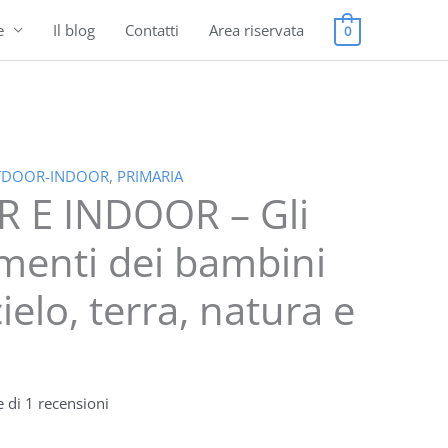
e
Il blog
Contatti
Area riservata
0
DOOR-INDOOR
,
PRIMARIA
E INDOOR – Gli
 €.
menti dei bambini
cielo, terra, natura e
e di
1
recensioni