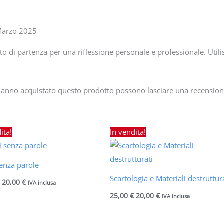
Marzo 2025
a riflessione personale e professionale. Utilissimo approccio laboratoriale per stimolare il
 hanno acquistato questo prodotto possono lasciare una recension
Il
Il
Il
Il
ita!
In vendita!
prezzo
prezzo
prezzo
prezzo
originale
attuale
originale
attuale
era:
è:
era:
è:
25,00 €.
20,00 €.
25,00 €.
20,00 €.
 senza parole
Scartologia e Materiali destruttur
€
20,00
€
IVA inclusa
25,00
€
20,00
€
IVA inclusa