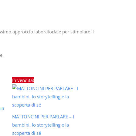
e.
Il
Il
In vendita!
prezzo
prezzo
originale
attuale
era:
è:
200,00 €.
160,00 €.
ati
MATTONCINI PER PARLARE – I
bambini, lo storytelling e la
scoperta di sé