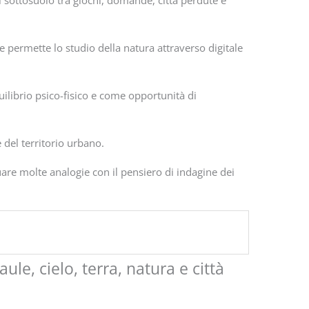
l sottosuolo tra giochi, domande, città perdute e
e permette lo studio della natura attraverso digitale
uilibrio psico-fisico e come opportunità di
del territorio urbano.
uare molte analogie con il pensiero di indagine dei
, cielo, terra, natura e città