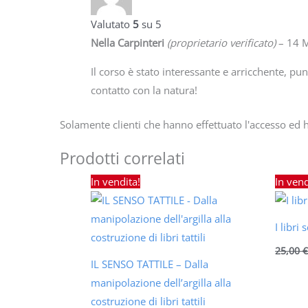
Valutato
5
su 5
Nella Carpinteri
(proprietario verificato)
–
14 
Il corso è stato interessante e arricchente, punto di partenza per un
contatto con la natura!
Solamente clienti che hanno effettuato l'accesso ed
Prodotti correlati
Il
Il
In vendita!
In vend
prezzo
prezzo
originale
attuale
era:
è:
250,00 €.
200,00 €.
I libri
25,00
IL SENSO TATTILE – Dalla
manipolazione dell’argilla alla
costruzione di libri tattili