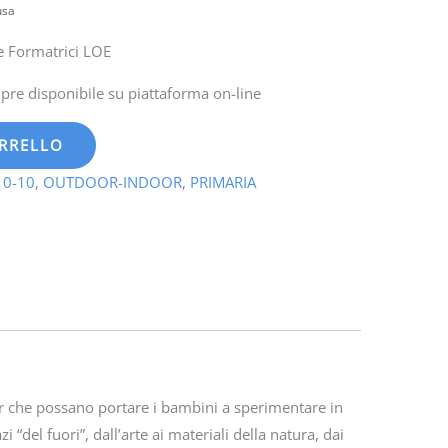
usa
e Formatrici LOE
re disponibile su piattaforma on-line
ARRELLO
 0-10
,
OUTDOOR-INDOOR
,
PRIMARIA
oor che possano portare i bambini a sperimentare in
i “del fuori”, dall’arte ai materiali della natura, dai