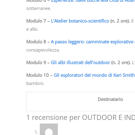
Modulo 6
–
Esperienze: dalle buche alla Città di Atla
sotterranee.
Modulo 7
–
L’Atelier botanico-scientifico
(n. 2 ore).
I
e albi.
Modulo 8
–
A passo leggero: camminate esplorative 
consapevolezza.
Modulo 9
–
Gli albi illustrati dell’outdoor
(n. 2 ore).
L
Modulo 10
–
Gli esploratori del mondo di Keri Smith
bambini.
Destinatario
1 recensione per
OUTDOOR E INDOOR