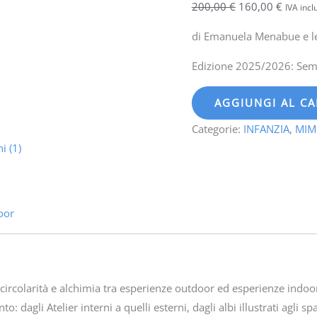
natura
200,00
€
160,00
€
IVA incl
e
di Emanuela Menabue e l
città
quantità
Edizione 2025/2026: Semp
AGGIUNGI AL C
Categorie:
INFANZIA
,
MIM
i (1)
oor
a circolarità e alchimia tra esperienze outdoor ed esperienze ind
dagli Atelier interni a quelli esterni, dagli albi illustrati agli spaz